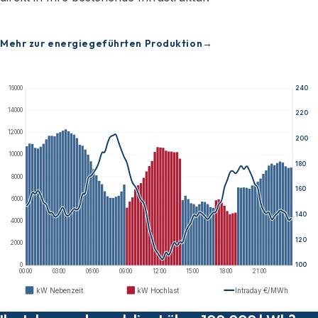
Mehr zur energiegeführten Produktion
16000
240
14000
220
12000
200
10000
180
8000
160
6000
140
4000
120
2000
0
100
00:00
03:00
06:00
09:00
12:00
15:00
18:00
21:00
kW Nebenzeit
kW Hochlast
Intraday €/MWh