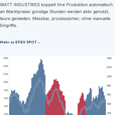
WATT INDUSTRIES koppelt Ihre Produktion automatisch
an Marktpreise: günstige Stunden werden aktiv genutzt,
teure gemieden. Messbar, prozesssicher, ohne manuelle
Eingriffe.
Mehr zu EPEX SPOT
16000
240
14000
220
12000
200
10000
180
8000
160
6000
140
4000
120
2000