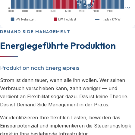
0
100
00:00
03:00
06:00
09:00
12:00
15:00
18:00
21:00
kW Nebenzeit
kW Hochlast
Intraday €/MWh
DEMAND SIDE MANAGEMENT
Energiegeführte Produktion
Produktion nach Energiepreis
Strom ist dann teuer, wenn alle ihn wollen. Wer seinen
Verbrauch verschieben kann, zahlt weniger — und
verdient an Flexibilität sogar dazu. Das ist keine Theorie.
Das ist Demand Side Management in der Praxis.
Wir identifizieren Ihre flexiblen Lasten, bewerten das
Einsparpotenzial und implementieren die Steuerungslogik
direkt in Ihre bestehende Infrastruktur.