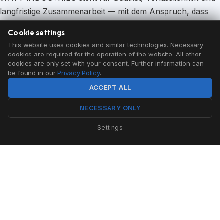
langfristige Zusammenarbeit — mit dem Anspruch, dass
unsere Systeme auch dann noch funktionieren, wenn
Cookie settings
niemand mehr hinschaut.
This website uses cookies and similar technologies. Necessary
cookies are required for the operation of the website. All other
cookies are only set with your consent. Further information can
be found in our
Privacy Policy
.
Qualität
ACCEPT ALL
Kein Schnellschuss. Kein Standardprodukt. Systeme, die
NECESSARY ONLY
für Ihre Infrastruktur entwickelt werden.
Settings
Verlässlichkeit
Unsere Systeme funktionieren auch dann, wenn niemand
mehr hinschaut.