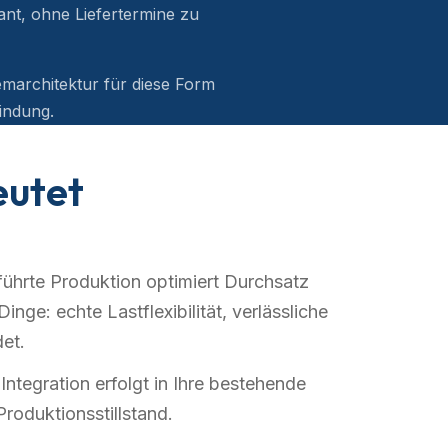
ant, ohne Liefertermine zu
marchitektur für diese Form
indung.
eutet
führte Produktion optimiert Durchsatz
inge: echte Lastflexibilität, verlässliche
et.
ntegration erfolgt in Ihre bestehende
oduktionsstillstand.