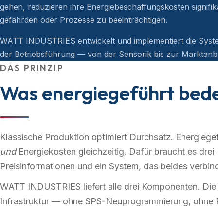
gehen, reduzieren ihre Energiebeschaffungskosten signifik
gefährden oder Prozesse zu beeinträchtigen.
WATT INDUSTRIES entwickelt und implementiert die Syste
der Betriebsführung — von der Sensorik bis zur Marktanb
DAS PRINZIP
Was energiegeführt bed
Klassische Produktion optimiert Durchsatz. Energiege
und
Energiekosten gleichzeitig. Dafür braucht es drei D
Preisinformationen und ein System, das beides verbind
WATT INDUSTRIES liefert alle drei Komponenten. Die I
Infrastruktur — ohne SPS-Neuprogrammierung, ohne Pr