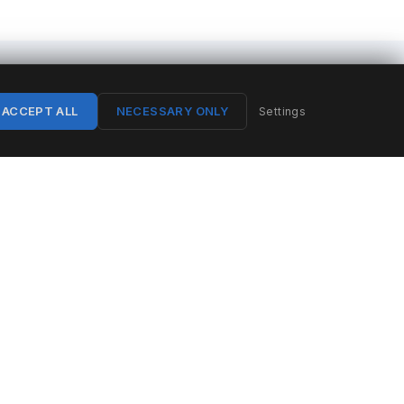
ACCEPT ALL
NECESSARY ONLY
Settings
SCHRITT 3
Prozessschutz
Das System greift nur dort ein, wo Sie Spielraum
definiert haben. Schutzgrenzen —
Mindestkapazitäten, Temperaturhaltegrenzen,
Rüstzeiten — sind direkt in die Steuerungslogik
implementiert. Vollautomatisch, mit Audit-Trail.