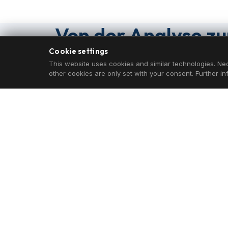
Von der Analyse z
Cookie settings
This website uses cookies and similar technologies. Nec
other cookies are only set with your consent. Further i
SCHRITT 1
Lastflexibilität identifizieren
Welche Lasten in Ihrer Anlage sind zeitunkritisch?
Typische Kandidaten: Schmelzöfen,
Druckluftanlagen, Kältekompressoren, Pumpen,
Ladestationen, Klimatisierung, Trocknungsanlagen.
WATT INDUSTRIES führt diese Analyse auf Basis
Ihrer tatsächlichen Lastgangdaten durch.
LASTFLEXIBILITÄT